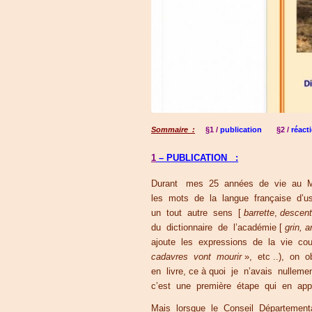
Sommaire :
§1 /
publication
§2 /
réact
1
– PUBLICATION :
Durant mes 25 années de vie au Mal
les mots de la langue française d’
un tout autre sens [
barrette
,
descent
du dictionnaire de l’académie [
grin, a
ajoute les expressions de la vie cou
cadavres vont mourir
», etc ..), on 
en livre, ce à quoi je n’avais nulle
c’est une première étape qui en app
Mais lorsque le Conseil Départemen