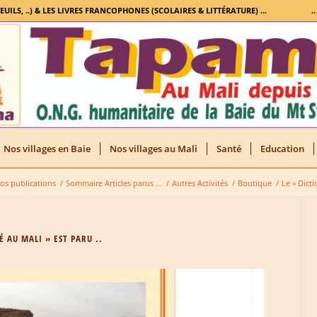
TEUILS, ..) & LES LIVRES FRANCOPHONES (SCOLAIRES & LITTÉRATURE) ...
.
Nos villages en Baie
Nos villages au Mali
Santé
Education
os publications
/
Sommaire Articles parus …
/
Autres Activités
/
Boutique
/
Le « Dicti
 AU MALI » EST PARU ..