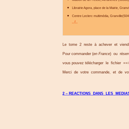
Librairie Agora, place de la Mairie, Granv
Centre Leclerc multimédia, Granville(50
..!..
Le tome 2 reste à achever et viendr
Pour commander (
en France
) ou réserv
vous pouvez télécharger le fichier
Merci de votre commande, et de vot
2 – REACTIONS DANS LES MEDIA