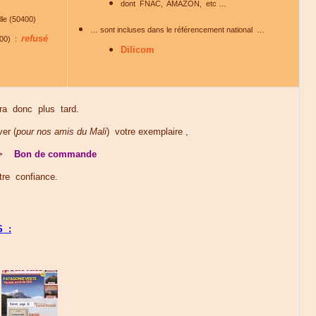
dont FNAC, AMAZON, etc …
ille (50400)
… sont incluses dans le référencement national …
refusé
400) :
Dilicom
a donc plus tard.
er (
pour nos amis du Mali
) votre exemplaire ,
 ==>
Bon de commande
re confiance.
S :