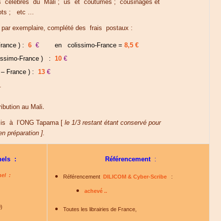
s célèbres du Mali ; us et coutumes ; cousinages et
iots ; etc …
par exemplaire, complété des frais postaux :
rance ) :
6
€
en colissimo-France =
8,5 €
issimo-France ) :
10
€
– France ) :
13
€
.
.
ibution au Mali
emis à l’ONG Tapama [
le 1/3 restant étant conservé pour
n préparation ].
nels :
Référencement
:
el :
Référencement
DILICOM & Cyber-Scribe
:
achevé ..
)
Toutes les librairies de France,