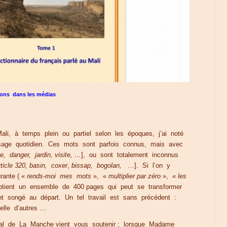
ions dans les médias
i, à temps plein ou partiel selon les époques, j’ai noté
usage quotidien. Ces mots sont parfois connus, mais avec
e, danger, jardin, visite, …
], ou sont totalement inconnus
rticle 320, basin,
coxer
,
bissap, bogolan,
…]. Si l’on y
rante ( «
rends-moi mes mots
», «
multiplier par zéro
», «
les
obtient un ensemble de 400 pages qui peut se transformer
ment songé au départ. Un tel travail est sans précédent :
elle d’autres …
tal de La Manche vient vous soutenir ; lorsque Madame