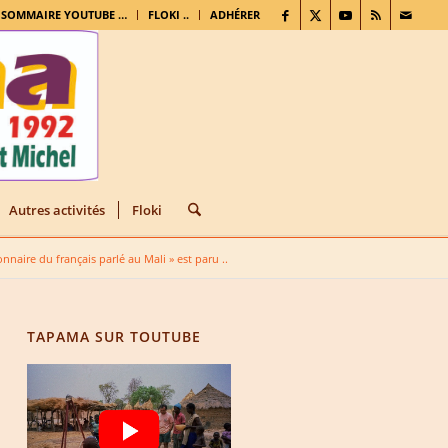
. SOMMAIRE YOUTUBE …
FLOKI ..
ADHÉRER
Autres activités
Floki
onnaire du français parlé au Mali » est paru ..
TAPAMA SUR TOUTUBE