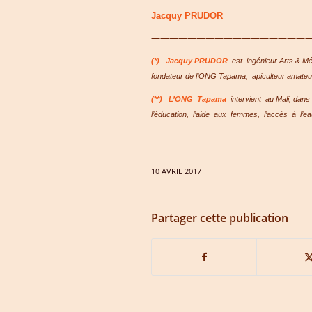
Jacquy PRUDOR
—————————————————
(*)
Jacquy PRUDOR
est ingénieur Arts & Mé
fondateur de l’ONG Tapama, apiculteur amate
(**)
L’ONG Tapama
intervient au Mali, dans
l’éducation, l’aide aux femmes, l’accès à l’ea
10 AVRIL 2017
Partager cette publication