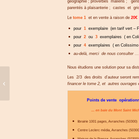
géographie ; proverbes maliens ; gen
parentés à plaisanterie ; castes et gr
Le
tome 1
et en vente à raison de
20€
pour
1
exemplaire (en tarif vert – F
pour
2
ou
3
exemplaires ( en Col
pour
4
exemplaires ( en Colissimo 
au-delà, merci de nous consulter
…
Nous étudions une solution pour sa distr
Les 2/3 des droits d’auteur seront r
Lavoir de Massonkolon
financer le tome 2, et autres ouvrages e
: 2ème étape.
Points de vente opération
… en baie du Mont Saint Mich
librairie 1001 pages, Avranches (50300)
Centre Leclerc média, Avranches (50300
Maison de la Presse, Avranches (50300)