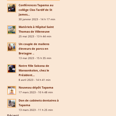
Conférences Tapama au
collège Clos Tardif de St
James...
30 janvier 2023 - 14 h 17 min
Matériels à Hôpital Saint
Thomas de Villeneuve
25 mai 2023 - 13 h 44 min
Un couple de maliens
éleveurs de porcs en
Bretagne ..
13 mai 2023 - 15 h 35 min
Notre fille Sokona de
Mansonkolon, chez le
Président...
8 avril 2023 - 14 h 41 min
Nouveau dépôt Tapama
17 mars 2023 - 10 h 48 min
Don de cabinets dentaires à
Tapama
13 mars 2023 - 11 h 25 min
Récent