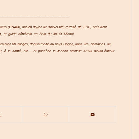
——————————————————
tiers (CNAM), ancien doyen de l’université, retraité de EDF, président-
ur, et guide bénévole en Baie du Mt St Michel.
 environ 80 villages, dont la moitié au pays Dogon, dans les domaines de
u, à la santé, etc … et possède la licence officielle AFNIL d’auto-éditeur.