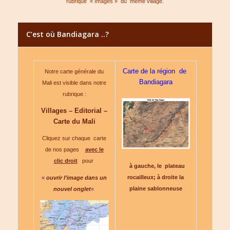
rubrique
« Images »
du même village.
C’est où Bandiagara ..?
Carte de la région de
Notre carte générale du
Bandiagara
Mali est visible dans notre
rubrique :
Villages – Editorial –
Carte du Mali
Cliquez sur chaque carte
de nos pages
avec le
clic droit
pour
à gauche, le plateau
rocailleux; à droite la
«
ouvrir l’image dans un
plaine sablonneuse
nouvel onglet
«