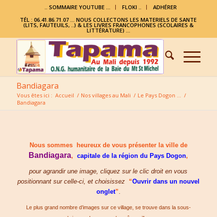
.. SOMMAIRE YOUTUBE …
FLOKI ..
ADHÉRER
TÉL : 06.41.86.71.07 ... NOUS COLLECTONS LES MATERIELS DE SANTE
(LITS, FAUTEUILS, ..) & LES LIVRES FRANCOPHONES (SCOLAIRES &
LITTÉRATURE) ...
Bandiagara
Vous êtes ici :
Accueil
/
Nos villages au Mali
/
Le Pays Dogon …
/
Bandiagara
Nous sommes heureux de vous présenter la ville de
Bandiagara
,
capitale de la région du Pays Dogon
,
pour agrandir une image, cliquez sur le clic droit en vous
positionnant sur celle-ci, et choisissez
“
Ouvrir dans un nouvel
onglet
”
.
Le plus grand nombre d’images sur ce village, se trouve dans la sous-