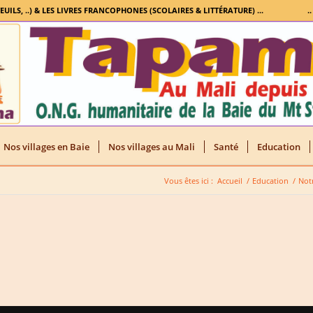
TEUILS, ..) & LES LIVRES FRANCOPHONES (SCOLAIRES & LITTÉRATURE) ...
.
Nos villages en Baie
Nos villages au Mali
Santé
Education
Vous êtes ici :
Accueil
/
Education
/
Not