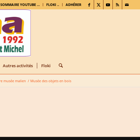
. SOMMAIRE YOUTUBE …
FLOKI ..
ADHÉRER
Autres activités
Floki
re musée malien
/
Musée des objets en bois