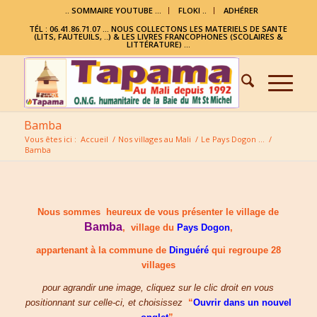
.. SOMMAIRE YOUTUBE …
FLOKI ..
ADHÉRER
TÉL : 06.41.86.71.07 ... NOUS COLLECTONS LES MATERIELS DE SANTE
(LITS, FAUTEUILS, ..) & LES LIVRES FRANCOPHONES (SCOLAIRES &
LITTÉRATURE) ...
Bamba
Vous êtes ici :
Accueil
/
Nos villages au Mali
/
Le Pays Dogon …
/
Bamba
Nous sommes heureux de vous présenter le village de
Bamba
, village du
Pays Dogon
,
appartenant à la commune de
Dinguéré
qui regroupe 28
villages
pour agrandir une image, cliquez sur le clic droit en vous
positionnant sur celle-ci, et choisissez
“
Ouvrir dans un nouvel