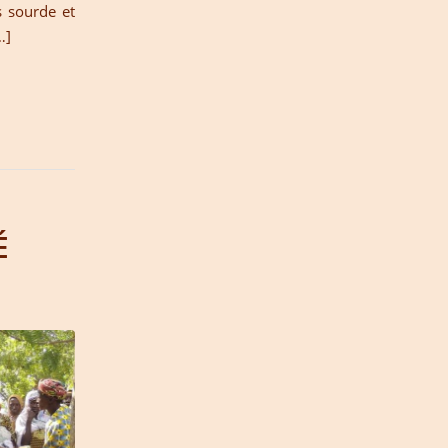
 sourde et
…]
É