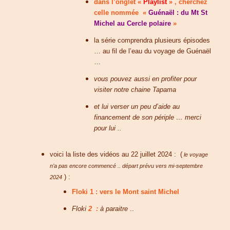
dans l’onglet «
Playlist
» , cherchez
celle nommée «
Guénaël : du Mt St
Michel au Cercle polaire
»
la série comprendra plusieurs épisodes
… au fil de l’eau du voyage de Guénaël
…
vous pouvez aussi en profiter pour
visiter notre chaine Tapama
et lui verser un peu d’aide au
financement de son périple … merci
pour lui ..
voici la liste des vidéos au 22 juillet 2024 : (
le voyage
n’a pas encore commencé .. départ prévu vers mi-septembre
) :
2024
Floki 1
:
vers le Mont saint Michel
Floki
2
:
à paraitre
..