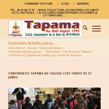
.. SOMMAIRE YOUTUBE …
FLOKI ..
ADHÉRER
TÉL : 06.41.86.71.07 ... NOUS COLLECTONS LES MATERIELS DE SANTE
(LITS, FAUTEUILS, ..) & LES LIVRES FRANCOPHONES (SCOLAIRES &
LITTÉRATURE) ...
Sommaire Articles parus …
Vous êtes ici :
Accueil
/
Nos publications
/
Sommaire Articles parus …
/
Education
/
Conférences Tapama
/
Conférences Tapama au collège Clos Tardif de St James
CONFÉRENCES TAPAMA AU COLLÈGE CLOS TARDIF DE ST
JAMES