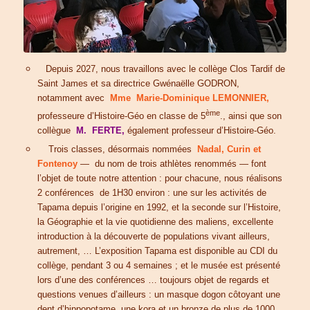
Depuis 2027, nous travaillons avec le collège Clos Tardif de
Saint James et sa directrice Gwénaëlle GODRON,
notamment avec
Mme
Marie-Dominique LEMONNIER
,
ème
professeure d’Histoire-Géo en classe de 5
., ainsi que son
collègue
M.
FERTE
,
également professeur d’Histoire-Géo.
Trois classes, désormais nommées
Nadal, Curin et
Fontenoy
— du nom de trois athlètes renommés — font
l’objet de toute notre attention : pour chacune, nous réalisons
2 conférences de 1H30 environ : une sur les activités de
Tapama depuis l’origine en 1992, et la seconde sur l’Histoire,
la Géographie et la vie quotidienne des maliens, excellente
introduction à la découverte de populations vivant ailleurs,
autrement, … L’exposition Tapama est disponible au CDI du
collège, pendant 3 ou 4 semaines ; et le musée est présenté
lors d’une des conférences … toujours objet de regards et
questions venues d’ailleurs : un masque dogon côtoyant une
dent d’hippopotame, une kora et un bronze de plus de 1000