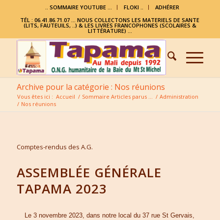
.. SOMMAIRE YOUTUBE …
FLOKI ..
ADHÉRER
TÉL : 06.41.86.71.07 ... NOUS COLLECTONS LES MATERIELS DE SANTE
(LITS, FAUTEUILS, ..) & LES LIVRES FRANCOPHONES (SCOLAIRES &
LITTÉRATURE) ...
Archive pour la catégorie : Nos réunions
Vous êtes ici :
Accueil
/
Sommaire Articles parus …
/
Administration
/
Nos réunions
Comptes-rendus des A.G.
ASSEMBLÉE GÉNÉRALE
TAPAMA 2023
Le 3 novembre 2023, dans notre local du 37 rue St Gervais,