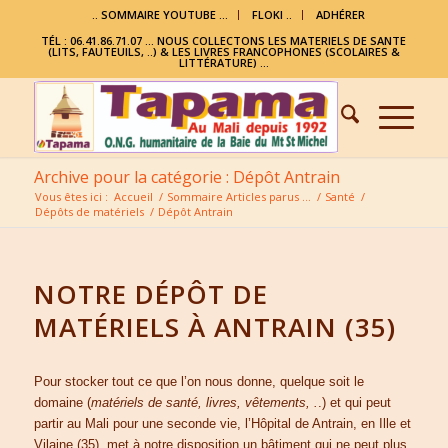
.. SOMMAIRE YOUTUBE …
FLOKI ..
ADHÉRER
TÉL : 06.41.86.71.07 ... NOUS COLLECTONS LES MATERIELS DE SANTE
(LITS, FAUTEUILS, ..) & LES LIVRES FRANCOPHONES (SCOLAIRES &
LITTÉRATURE) ...
Archive pour la catégorie : Dépôt Antrain
Vous êtes ici :
Accueil
/
Sommaire Articles parus …
/
Santé
/
Dépôts de matériels
/
Dépôt Antrain
NOTRE DÉPÔT DE
MATÉRIELS À ANTRAIN (35)
Pour stocker tout ce que l’on nous donne, quelque soit le
domaine (
matériels de
santé, livres, vêtements, .
.) et qui peut
partir au Mali pour une seconde vie, l’Hôpital de Antrain, en Ille et
Vilaine (35), met à notre disposition un bâtiment qui ne peut plus