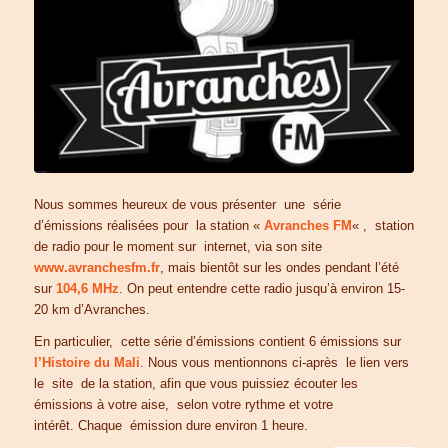
Nous sommes heureux de vous présenter une série
d’émissions réalisées pour la station «
Avranches FM
« , station
de radio pour le moment sur internet, via son site
www.avranchesfm.fr
, mais bientôt sur les ondes pendant l’été
sur
104,6 MHz
. On peut entendre cette radio jusqu’à environ 15-
20 km d’Avranches.
En particulier, cette série d’émissions contient 6 émissions sur
l’Histoire du Mali
. Nous vous mentionnons ci-après le lien vers
le site de la station, afin que vous puissiez écouter les
émissions à votre aise, selon votre rythme et votre
intérêt. Chaque émission dure environ 1 heure.