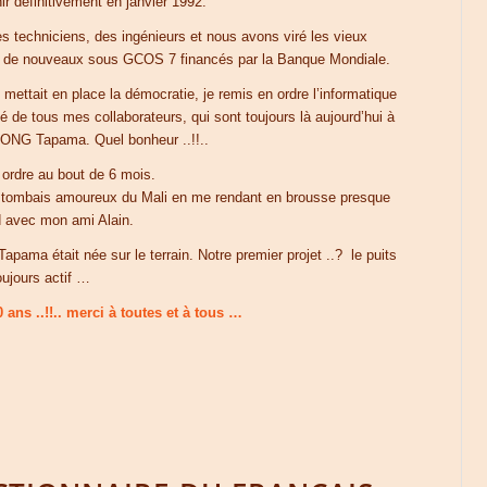
ir définitivement en janvier 1992.
s techniciens, des ingénieurs et nous avons viré les vieux
r de nouveaux sous GCOS 7 financés par la Banque Mondiale.
ettait en place la démocratie, je remis en ordre l’informatique
 de tous mes collaborateurs, qui sont toujours là aujourd’hui à
’ONG Tapama. Quel bonheur ..!!..
 ordre au bout de 6 mois.
e tombais amoureux du Mali en me rendant en brousse presque
 avec mon ami Alain.
apama était née sur le terrain. Notre premier projet ..? le puits
oujours actif …
 ans ..!!.. merci à toutes et à tous …