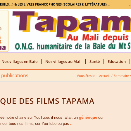
TEUILS, ..) & LES LIVRES FRANCOPHONES (SCOLAIRES & LITTÉRATURE) ...
.
Nos villages en Baie
Nos villages au Mali
Santé
Education
s publications
Vous êtes ici :
Accueil
/
Sommaire A
QUE DES FILMS TAPAMA
réé notre chaine sur YouTube, il nous fallait un
générique
qui
oncer tous nos films, sur YouTube ou pas
..