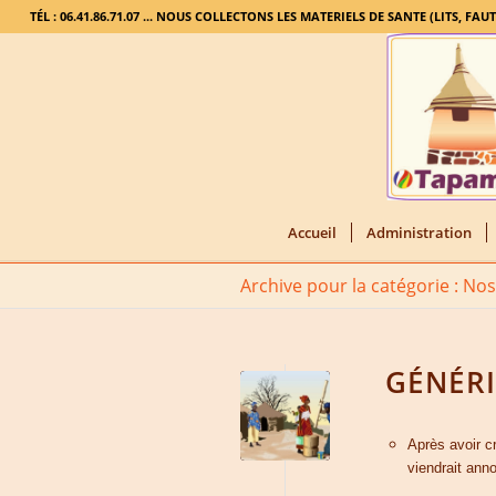
TÉL : 06.41.86.71.07 ... NOUS COLLECTONS LES MATERIELS DE SANTE (LITS, FAU
Accueil
Administration
Archive pour la catégorie : No
GÉNÉRI
Après avoir c
viendrait ann