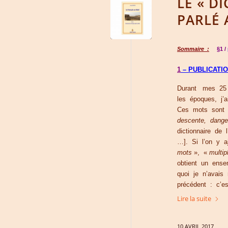
LE « D
PARLÉ 
Sommaire :
§1 /
1
– PUBLICATI
Durant mes 25 
les époques, j’
Ces mots sont 
descente, danger
dictionnaire de 
…]. Si l’on y a
mots
», «
multip
obtient un ense
quoi je n’avais
précédent : c’e
Lire la suite
10 AVRIL 2017