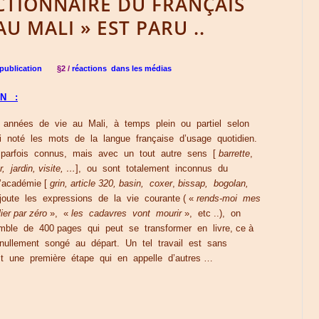
ICTIONNAIRE DU FRANÇAIS
AU MALI » EST PARU ..
publication
§2 /
réactions dans les médias
ON :
années de vie au Mali, à temps plein ou partiel selon
ai noté les mots de la langue française d’usage quotidien.
parfois connus, mais avec un tout autre sens [
barrette
,
, jardin, visite, …
], ou sont totalement inconnus du
l’académie [
grin, article 320, basin,
coxer
,
bissap, bogolan,
joute les expressions de la vie courante ( «
rends-moi mes
lier par zéro
», «
les cadavres vont mourir
», etc ..), on
mble de 400 pages qui peut se transformer en livre, ce à
 nullement songé au départ. Un tel travail est sans
st une première étape qui en appelle d’autres …