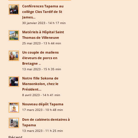
Conférences Tapama au
collège Clos Tardif de St
James...
30 janvier 2023 - 14 h 17 min
Matériels à Hôpital Saint
Thomas de Villeneuve
25 mai 2023 - 13 h 44 min
Un couple de maliens
éleveurs de porcs en
Bretagne ..
13 mai 2023 - 15 h 35 min
Notre fille Sokona de
Mansonkolon, chez le
Président...
8 avril 2023 - 14 h 41 min
Nouveau dépôt Tapama
17 mars 2023 - 10 h 48 min
Don de cabinets dentaires à
Tapama
13 mars 2023 - 11 h 25 min
Récent