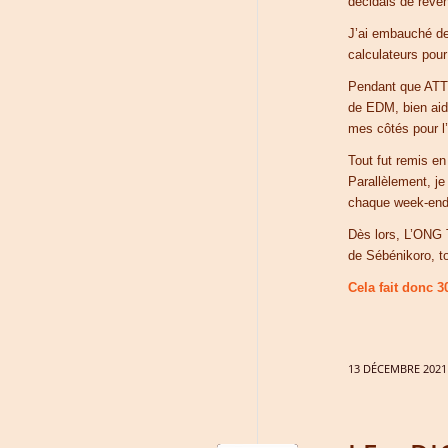
décidais de reven
J’ai embauché de
calculateurs pou
Pendant que ATT m
de EDM, bien aidé
mes côtés pour l
Tout fut remis en
Parallèlement, j
chaque week-end
Dès lors, L’ONG T
de Sébénikoro, t
Cela fait donc 30
13 DÉCEMBRE 2021